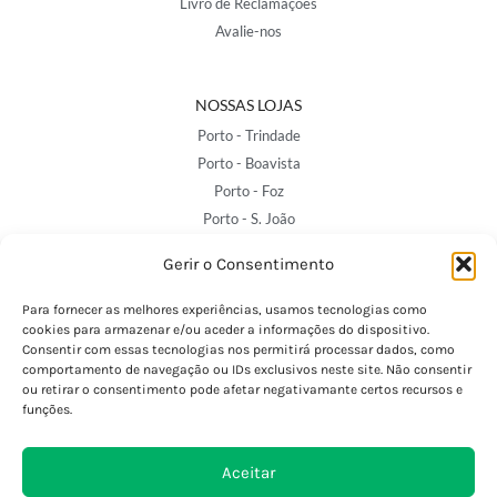
Livro de Reclamações
Avalie-nos
NOSSAS LOJAS
Porto - Trindade
Porto - Boavista
Porto - Foz
Porto - S. João
Viana do Castelo
Gerir o Consentimento
Barcelos
Para fornecer as melhores experiências, usamos tecnologias como
cookies para armazenar e/ou aceder a informações do dispositivo.
SAIBA MAIS
Consentir com essas tecnologias nos permitirá processar dados, como
comportamento de navegação ou IDs exclusivos neste site. Não consentir
Política de Privacidade
ou retirar o consentimento pode afetar negativamante certos recursos e
Declaração de Acessibilidade
funções.
Termos e Condições
Perguntas Frequentes
Aceitar
Custos de Envio