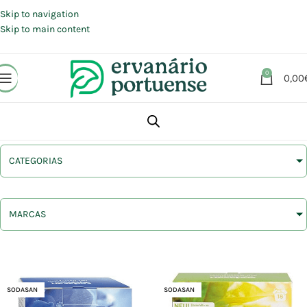
Portes grátis em compras a partir de 30 €, para envio expresso em
Portugal Continental.
Skip to navigation
Skip to main content
0
0,00
CATEGORIAS
MARCAS
SODASAN
SODASAN