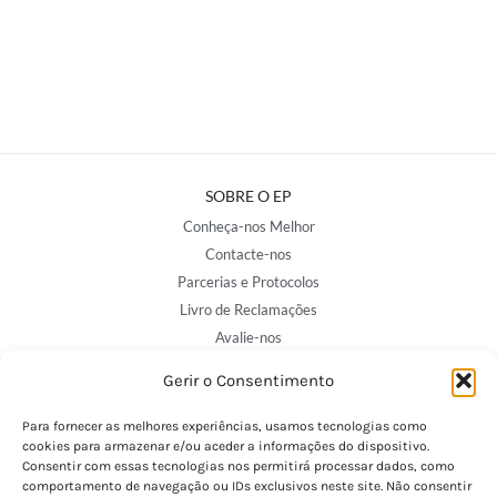
SOBRE O EP
Conheça-nos Melhor
Contacte-nos
Parcerias e Protocolos
Livro de Reclamações
Avalie-nos
Gerir o Consentimento
NOSSAS LOJAS
Para fornecer as melhores experiências, usamos tecnologias como
Porto - Trindade
cookies para armazenar e/ou aceder a informações do dispositivo.
Consentir com essas tecnologias nos permitirá processar dados, como
Porto - Boavista
comportamento de navegação ou IDs exclusivos neste site. Não consentir