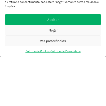
Porto - Foz
ou retirar o consentimento pode afetar negativamante certos recursos e
Porto - S. João
funções.
Viana do Castelo
Barcelos
Aceitar
Negar
SAIBA MAIS
Política de Privacidade
Ver preferências
Declaração de Acessibilidade
0
Política de Cookies
Política de Privacidade
Termos e Condições
Loja
Favoritos
Saco Compras
Conta
Perguntas Frequentes
Custos de Envio
Encomendas Internacionais
Seguir Encomenda
Devoluções e Trocas