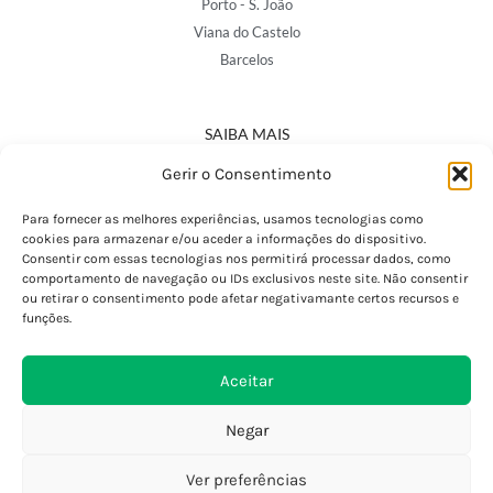
Porto - S. João
Viana do Castelo
Barcelos
SAIBA MAIS
Política de Privacidade
Gerir o Consentimento
Declaração de Acessibilidade
Termos e Condições
Para fornecer as melhores experiências, usamos tecnologias como
cookies para armazenar e/ou aceder a informações do dispositivo.
Perguntas Frequentes
Consentir com essas tecnologias nos permitirá processar dados, como
Custos de Envio
comportamento de navegação ou IDs exclusivos neste site. Não consentir
ou retirar o consentimento pode afetar negativamante certos recursos e
Encomendas Internacionais
funções.
Seguir Encomenda
Devoluções e Trocas
Aceitar
Negar
Ver preferências