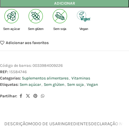
ADICIONAR
Sem açúcar
Sem glúten
Sem soja
Vegan
Adicionar aos favoritos
Código de barras:
0033984009226
REF:
15584746
Categorias:
Suplementos alimentares
,
Vitaminas
Etiquetas:
Sem açúcar
,
Sem glúten
,
Sem soja
,
Vegan
Partilhar:
DESCRIÇÃO
MODO DE USAR
INGREDIENTES
DECLARAÇÃO NUTR