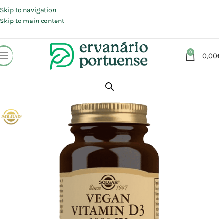
Portes grátis em compras a partir de 30 €, para envio expresso em
Portugal Continental.
Skip to navigation
Skip to main content
0
0,00
Início
Loja
Suplementos alimentares
Vitaminas