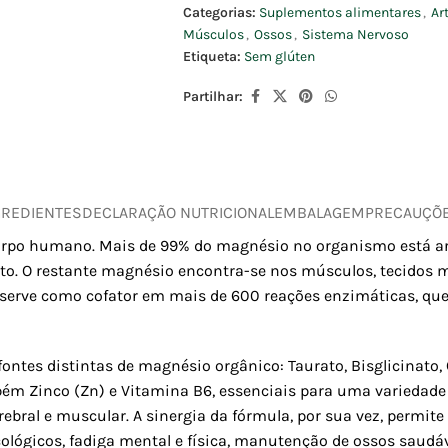
Categorias:
Suplementos alimentares
,
Ar
Músculos
,
Ossos
,
Sistema Nervoso
Etiqueta:
Sem glúten
Partilhar:
GREDIENTES
DECLARAÇÃO NUTRICIONAL
EMBALAGEM
PRECAUÇÕ
corpo humano. Mais de 99% do magnésio no organismo está 
eleto. O restante magnésio encontra-se nos músculos, tecidos
te serve como cofator em mais de 600 reações enzimáticas, q
tes distintas de magnésio orgânico: Taurato, Bisglicinato, 
bém Zinco (Zn) e Vitamina B6, essenciais para uma variedade
rebral e muscular. A sinergia da fórmula, por sua vez, permi
ológicos, fadiga mental e física, manutenção de ossos saudáve