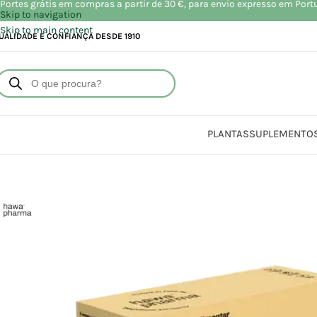
Portes grátis em compras a partir de 30 €, para envio expresso em Port
Skip to navigation
Skip to main content
UALIDADE E CONFIANÇA DESDE 1910
PLANTAS
SUPLEMENTO
Início
Loja
S