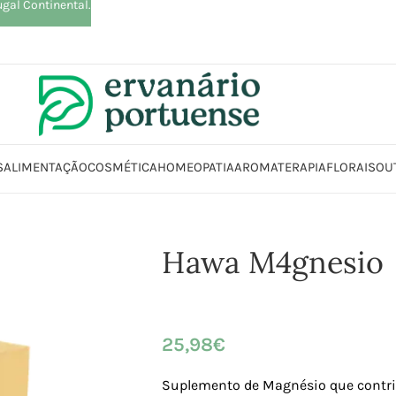
ugal Continental.
S
ALIMENTAÇÃO
COSMÉTICA
HOMEOPATIA
AROMATERAPIA
FLORAIS
OU
uplementos alimentares
Articulações, Músculos e Ossos
Músculos
Ha
Hawa M4gnesio
25,98
€
Suplemento de Magnésio que contri