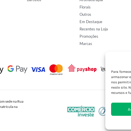
Florais
Outros
Em Destaque
Recentes na Loja
Promoções
Marcas
Para fornec
armazenar e
nos permiti
neste site. 
recursos e f
om sede na Rua
atrícula na
A