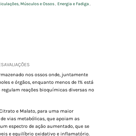
ticulações, Músculos e Ossos
,
Energia e Fadiga
,
ES
AVALIAÇÕES
armazenado nos ossos onde, juntamente
 moles e órgãos, enquanto menos de 1% está
ue regulam reações bioquímicas diversas no
Citrato e Malato, para uma maior
 de vias metabólicas, que apoiam as
te um espectro de ação aumentado, que se
is e equilíbrio oxidativo e inflamatório.