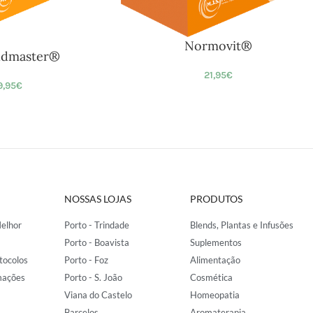
Normovit®
ldmaster®
21,95
€
9,95
€
NOSSAS LOJAS
PRODUTOS
elhor
Porto - Trindade
Blends, Plantas e Infusões
Porto - Boavista
Suplementos
tocolos
Porto - Foz
Alimentação
mações
Porto - S. João
Cosmética
Viana do Castelo
Homeopatia
Barcelos
Aromaterapia