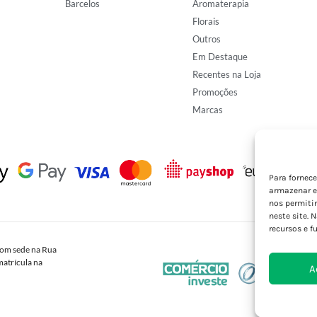
Barcelos
Aromaterapia
Florais
Outros
Em Destaque
Recentes na Loja
Promoções
Marcas
Para fornec
armazenar e
nos permiti
neste site. 
recursos e f
om sede na Rua
atrícula na
A