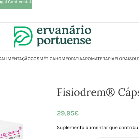
ugal Continental.
S
ALIMENTAÇÃO
COSMÉTICA
HOMEOPATIA
AROMATERAPIA
FLORAIS
OU
nício
Loja
Suplementos alimentares
Controlo peso
Fisiodrem® Cápsul
Fisiodrem® Cáp
29,95
€
Suplemento alimentar que contribui