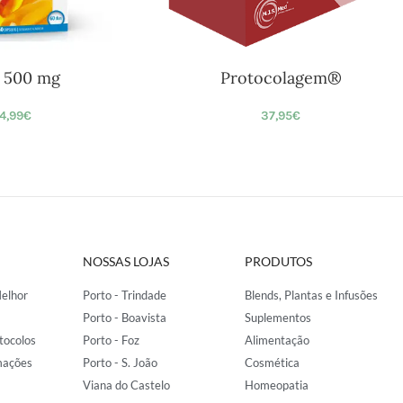
 500 mg
Protocolagem®
4,99
€
37,95
€
NOSSAS LOJAS
PRODUTOS
elhor
Porto - Trindade
Blends, Plantas e Infusões
Porto - Boavista
Suplementos
tocolos
Porto - Foz
Alimentação
mações
Porto - S. João
Cosmética
Viana do Castelo
Homeopatia