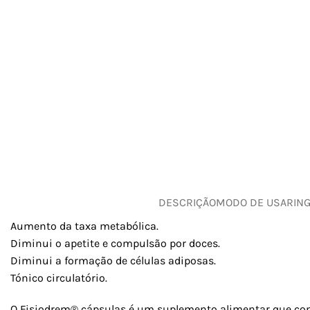
DESCRIÇÃO
MODO DE USAR
IN
Aumento da taxa metabólica.
Diminui o apetite e compulsão por doces.
Diminui a formação de células adiposas.
Tónico circulatório.
O Fisiodrem® cápsulas é um suplemento alimentar que cont