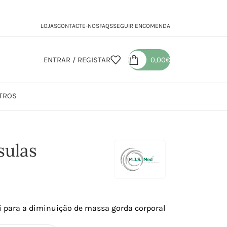
LOJAS
CONTACTE-NOS
FAQS
SEGUIR ENCOMENDA
ENTRAR / REGISTAR
0,00
€
TROS
as
sulas
 para a diminuição de massa gorda corporal