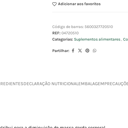
Adicionar aos favoritos
Código de barras:
5600327720510
REF:
04720510
Categorias:
Suplementos alimentares
,
Co
Partilhar:
GREDIENTES
DECLARAÇÃO NUTRICIONAL
EMBALAGEM
PRECAUÇÕ
ribui para a diminuição de massa gorda corporal.