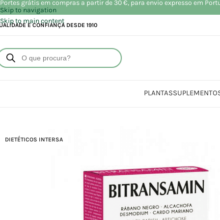
Portes grátis em compras a partir de 30 €, para envio expresso em Port
Skip to navigation
Skip to main content
UALIDADE E CONFIANÇA DESDE 1910
PLANTAS
SUPLEMENTO
DIETÉTICOS INTERSA