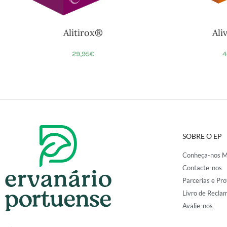
Alitirox®
Ali
29,95
€
4
SOBRE O EP
Conheça-nos M
Contacte-nos
Parcerias e Pro
Livro de Recla
Avalie-nos