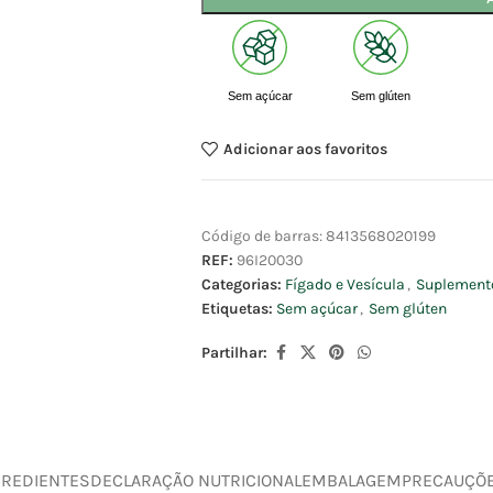
Sem açúcar
Sem glúten
Adicionar aos favoritos
Código de barras:
8413568020199
REF:
96I20030
Categorias:
Fígado e Vesícula
,
Suplement
Etiquetas:
Sem açúcar
,
Sem glúten
Partilhar:
GREDIENTES
DECLARAÇÃO NUTRICIONAL
EMBALAGEM
PRECAUÇÕ