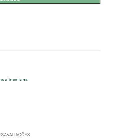
os alimentares
ES
AVALIAÇÕES