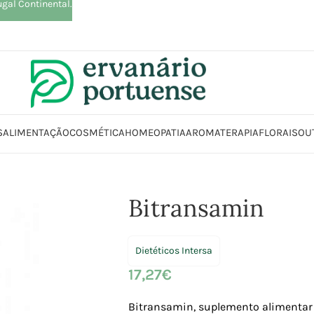
ugal Continental.
S
ALIMENTAÇÃO
COSMÉTICA
HOMEOPATIA
AROMATERAPIA
FLORAIS
OU
Início
Loja
Suplementos alimentares
Fígado e Vesícula
Bitransamin
Bitransamin
Dietéticos Intersa
17,27
€
Bitransamin, suplemento alimentar