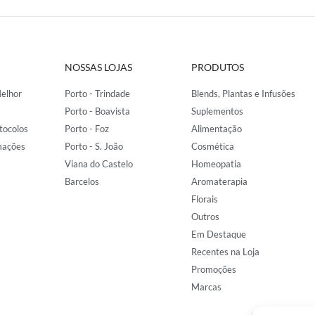
NOSSAS LOJAS
PRODUTOS
elhor
Porto - Trindade
Blends, Plantas e Infusões
Porto - Boavista
Suplementos
tocolos
Porto - Foz
Alimentação
mações
Porto - S. João
Cosmética
Viana do Castelo
Homeopatia
Barcelos
Aromaterapia
Florais
Outros
Em Destaque
Recentes na Loja
Promoções
Marcas