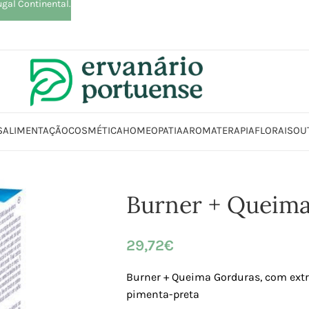
ugal Continental.
S
ALIMENTAÇÃO
COSMÉTICA
HOMEOPATIA
AROMATERAPIA
FLORAIS
OU
Início
Loja
Suplementos alimentares
Burner + Queima Gorduras
Burner + Queim
29,72
€
Burner + Queima Gorduras, com extra
pimenta-preta