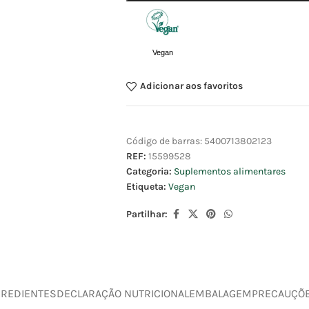
Vegan
Adicionar aos favoritos
Código de barras:
5400713802123
REF:
15599528
Categoria:
Suplementos alimentares
Etiqueta:
Vegan
Partilhar:
GREDIENTES
DECLARAÇÃO NUTRICIONAL
EMBALAGEM
PRECAUÇÕ