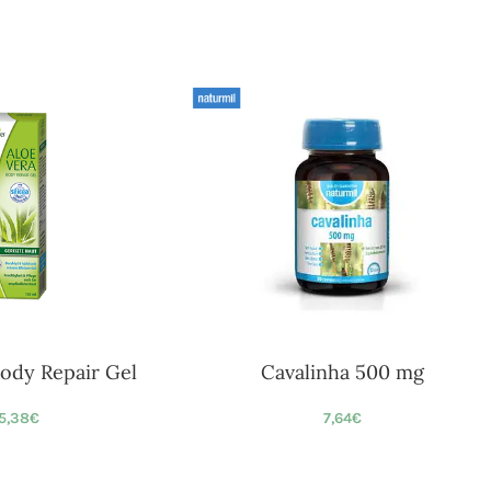
Body Repair Gel
Cavalinha 500 mg
5,38
€
7,64
€