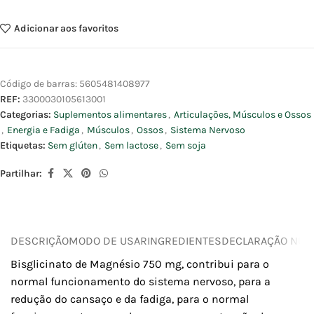
Adicionar aos favoritos
Código de barras:
5605481408977
REF:
3300030105613001
Categorias:
Suplementos alimentares
,
Articulações, Músculos e Ossos
,
Energia e Fadiga
,
Músculos
,
Ossos
,
Sistema Nervoso
Etiquetas:
Sem glúten
,
Sem lactose
,
Sem soja
Partilhar:
DESCRIÇÃO
MODO DE USAR
INGREDIENTES
DECLARAÇÃO NUTR
Bisglicinato de Magnésio 750 mg, contribui para o
normal funcionamento do sistema nervoso, para a
redução do cansaço e da fadiga, para o normal