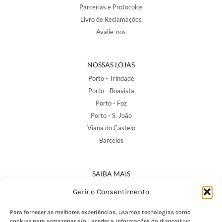
Parcerias e Protocolos
Livro de Reclamações
Avalie-nos
NOSSAS LOJAS
Porto - Trindade
Porto - Boavista
Porto - Foz
Porto - S. João
Viana do Castelo
Barcelos
SAIBA MAIS
Política de Privacidade
Gerir o Consentimento
Declaração de Acessibilidade
Termos e Condições
Para fornecer as melhores experiências, usamos tecnologias como
cookies para armazenar e/ou aceder a informações do dispositivo.