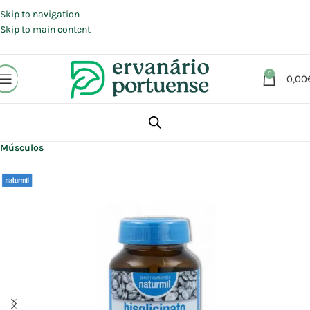
Portes grátis em compras a partir de 30 €, para envio expresso em
Portugal Continental.
Skip to navigation
Skip to main content
0
0,00
Início
Loja
Suplementos alimentares
Articulações, Músculos e Ossos
Músculos