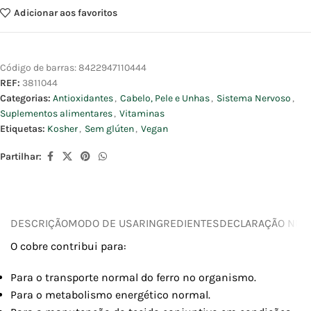
Adicionar aos favoritos
Código de barras:
8422947110444
REF:
3811044
Categorias:
Antioxidantes
,
Cabelo, Pele e Unhas
,
Sistema Nervoso
,
Suplementos alimentares
,
Vitaminas
Etiquetas:
Kosher
,
Sem glúten
,
Vegan
Partilhar:
DESCRIÇÃO
MODO DE USAR
INGREDIENTES
DECLARAÇÃO NUTR
O cobre contribui para:
Para o transporte normal do ferro no organismo.
Para o metabolismo energético normal.