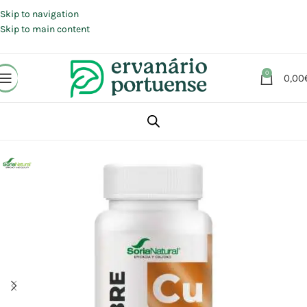
Portes grátis em compras a partir de 30 €, para envio expresso em
Portugal Continental.
Skip to navigation
Skip to main content
0
0,00
Início
Loja
Suplementos alimentares
Vitaminas