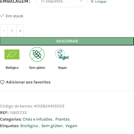
EMBALAGEM
Limpar
Em stock
ADICIONAR
Biológico
Sem glúten
Vegan
Adicionar aos favoritos
Código de barras:
4012824405523
REF:
15601733
Categorias:
Chás e Infusões
,
Plantas
Etiquetas:
Biológico
,
Sem glúten
,
Vegan