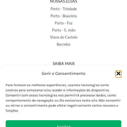
NOSSAS LOJAS
Porto - Trindade
Porto - Boavista
Porto - Foz
Porto - S. João
Viana do Castelo
Barcelos
SAIBA MAIS
Política de Privacidade
Gerir o Consentimento
Declaração de Acessibilidade
Termos e Condições
Para fornecer as melhores experiências, usamos tecnologias como
cookies para armazenar e/ou aceder a informações do dispositivo.
Perguntas Frequentes
Consentir com essas tecnologias nos permitirá processar dados, como
Custos de Envio
comportamento de navegação ou IDs exclusivos neste site. Não consentir
ou retirar o consentimento pode afetar negativamante certos recursos e
Encomendas Internacionais
funções.
Seguir Encomenda
Devoluções e Trocas
Aceitar