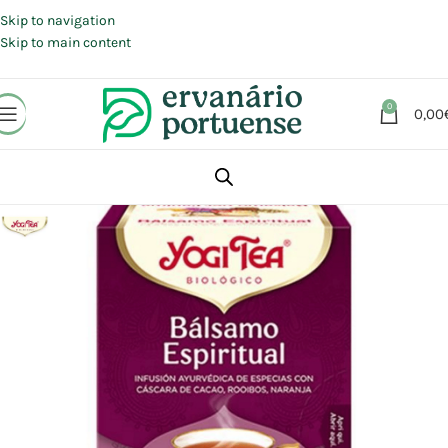
Portes grátis em compras a partir de 30 €, para envio expresso em
Portugal Continental.
Skip to navigation
Skip to main content
0
0,00
Início
Loja
Plantas
Chás e Infusões