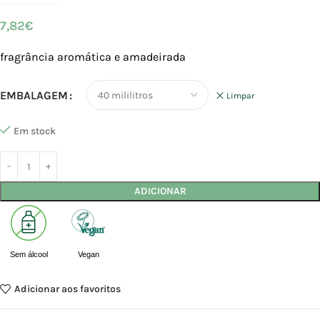
7,82
€
fragrância aromática e amadeirada
EMBALAGEM
Limpar
Em stock
ADICIONAR
Sem álcool
Vegan
Adicionar aos favoritos