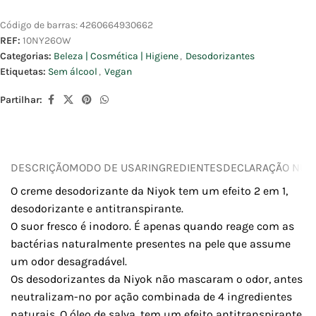
Código de barras:
4260664930662
REF:
10NY26OW
Categorias:
Beleza | Cosmética | Higiene
,
Desodorizantes
Etiquetas:
Sem álcool
,
Vegan
Partilhar:
DESCRIÇÃO
MODO DE USAR
INGREDIENTES
DECLARAÇÃO NUTR
O creme desodorizante da Niyok tem um efeito 2 em 1,
desodorizante e antitranspirante.
O suor fresco é inodoro. É apenas quando reage com as
bactérias naturalmente presentes na pele que assume
um odor desagradável.
Os desodorizantes da Niyok não mascaram o odor, antes
neutralizam-no por ação combinada de 4 ingredientes
naturais. O óleo de salva, tem um efeito antitranspirante