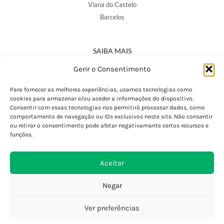
Viana do Castelo
Barcelos
SAIBA MAIS
Política de Privacidade
Gerir o Consentimento
Declaração de Acessibilidade
Termos e Condições
Para fornecer as melhores experiências, usamos tecnologias como
cookies para armazenar e/ou aceder a informações do dispositivo.
Perguntas Frequentes
Consentir com essas tecnologias nos permitirá processar dados, como
Custos de Envio
comportamento de navegação ou IDs exclusivos neste site. Não consentir
ou retirar o consentimento pode afetar negativamante certos recursos e
Encomendas Internacionais
funções.
Seguir Encomenda
Devoluções e Trocas
Aceitar
Negar
Ver preferências
0