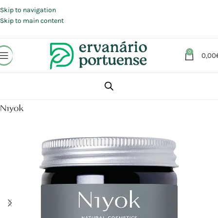
Portes grátis em compras a partir de 30 €, para envio expresso em
Portugal Continental.
Skip to navigation
Skip to main content
0
0,00
Início
Loja
Beleza | Cosmética | Higiene
Corpo
Desodorizantes