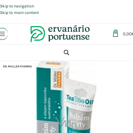
Portes grátis em compras a partir de 30 €, para envio expresso em
Portugal Continental.
Skip to navigation
Skip to main content
0
0,00
Início
Loja
Beleza | Cosmética | Higiene
Rosto
Lábios
DR. MULLER PHARMA