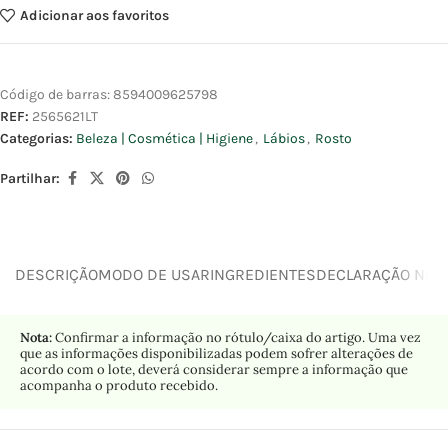
Adicionar aos favoritos
Código de barras:
8594009625798
REF:
2565621LT
Categorias:
Beleza | Cosmética | Higiene
,
Lábios
,
Rosto
Partilhar:
DESCRIÇÃO
MODO DE USAR
INGREDIENTES
DECLARAÇÃO NUTR
Nota:
Confirmar a informação no rótulo/caixa do artigo. Uma vez
que as informações disponibilizadas podem sofrer alterações de
acordo com o lote, deverá considerar sempre a informação que
acompanha o produto recebido.