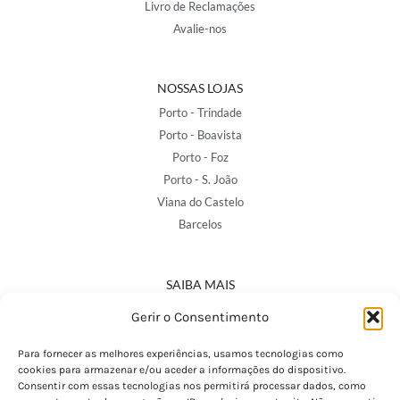
Livro de Reclamações
Avalie-nos
NOSSAS LOJAS
Porto - Trindade
Porto - Boavista
Porto - Foz
Porto - S. João
Viana do Castelo
Barcelos
SAIBA MAIS
Política de Privacidade
Gerir o Consentimento
Declaração de Acessibilidade
Termos e Condições
Para fornecer as melhores experiências, usamos tecnologias como
cookies para armazenar e/ou aceder a informações do dispositivo.
Perguntas Frequentes
Consentir com essas tecnologias nos permitirá processar dados, como
Custos de Envio