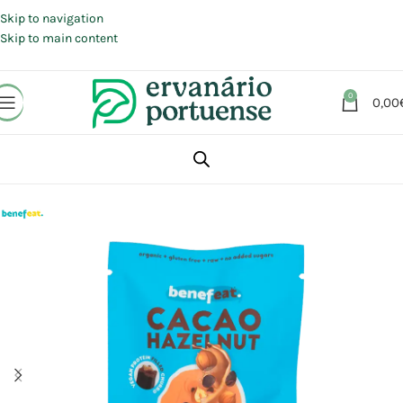
Portes grátis em compras a partir de 30 €, para envio expresso em
Portugal Continental.
Skip to navigation
Skip to main content
0
0,00
Início
Loja
Alimentação
Snacks
Barras