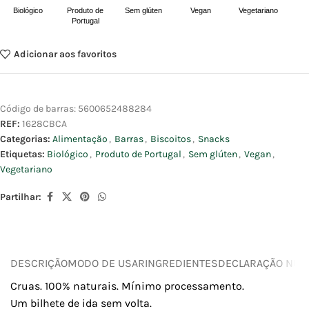
Biológico
Produto de
Sem glúten
Vegan
Vegetariano
Portugal
Adicionar aos favoritos
Código de barras:
5600652488284
REF:
1628CBCA
Categorias:
Alimentação
,
Barras
,
Biscoitos
,
Snacks
Etiquetas:
Biológico
,
Produto de Portugal
,
Sem glúten
,
Vegan
,
Vegetariano
Partilhar:
DESCRIÇÃO
MODO DE USAR
INGREDIENTES
DECLARAÇÃO NUTR
Cruas. 100% naturais. Mínimo processamento.
Um bilhete de ida sem volta.