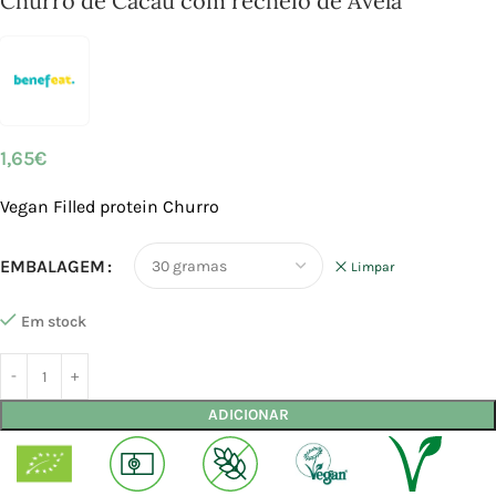
Churro de Cacau com recheio de Avela
1,65
€
Vegan Filled protein Churro
EMBALAGEM
Limpar
Em stock
ADICIONAR