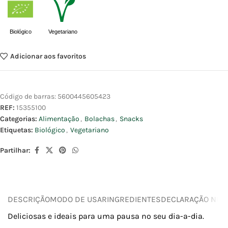
Biológico
Vegetariano
Adicionar aos favoritos
Código de barras:
5600445605423
REF:
15355100
Categorias:
Alimentação
,
Bolachas
,
Snacks
Etiquetas:
Biológico
,
Vegetariano
Partilhar:
DESCRIÇÃO
MODO DE USAR
INGREDIENTES
DECLARAÇÃO NUTR
Deliciosas e ideais para uma pausa no seu dia-a-dia.