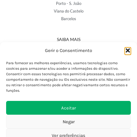
Porto - S. João
Viana do Castelo
Barcelos
SAIBA MAIS
Política de Privacidade
Gerir o Consentimento
Declaração de Acessibilidade
Termos e Condições
Para fornecer as melhores experiências, usamos tecnologias como
cookies para armazenar e/ou aceder a informações do dispositivo.
Perguntas Frequentes
Consentir com essas tecnologias nos permitirá processar dados, como
Custos de Envio
comportamento de navegação ou IDs exclusivos neste site. Não consentir
ou retirar o consentimento pode afetar negativamante certos recursos e
Encomendas Internacionais
funções.
Seguir Encomenda
Devoluções e Trocas
Aceitar
Negar
Ver preferências