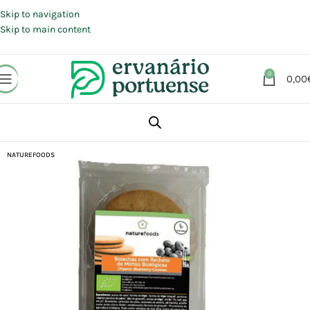
Portes grátis em compras a partir de 30 €, para envio expresso em
Portugal Continental.
Skip to navigation
Skip to main content
0
0,00
Início
Loja
Alimentação
Snacks
Bolachas
NATUREFOODS