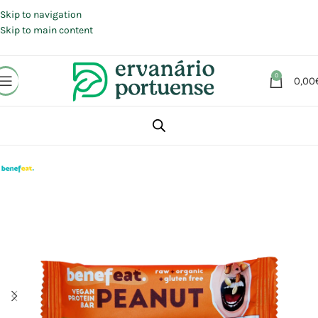
Portes grátis em compras a partir de 30 €, para envio expresso em
Portugal Continental.
Skip to navigation
Skip to main content
0
0,00
Início
Loja
Alimentação
Snacks
Barras