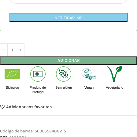
NOTIFICAR-ME
ADICIONAR
Biológico
Produto de
Sem glúten
Vegan
Vegetariano
Portugal
Adicionar aos favoritos
Código de barras:
5600652488215