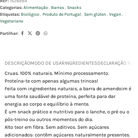
REF:
1628BBA
Categorias:
Alimentação
,
Barras
,
Snacks
Etiquetas:
Biológico
,
Produto de Portugal
,
Sem glúten
,
Vegan
,
Vegetariano
Partilhar:
DESCRIÇÃO
MODO DE USAR
INGREDIENTES
DECLARAÇÃO NUTR
Cruas. 100% naturais. Mínimo processamento.
Proteína-te com apenas algumas trincas!
Feita com ingredientes naturais, a barra de amendoim é
uma fonte saudável de proteína, perfeita para dar
energia ao corpo e equilíbrio à mente.
É um snack prático e nutritivo para o lanche, o pré ou o
pós-treino ou outros momentos do dia.
Alto teor em fibra. Sem aditivos. Sem açúcares
adicionados: contêm açúcares naturalmente presentes.