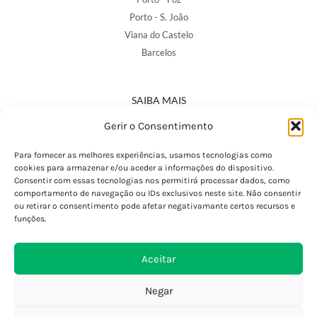
Porto - S. João
Viana do Castelo
Barcelos
SAIBA MAIS
Política de Privacidade
Gerir o Consentimento
Declaração de Acessibilidade
Termos e Condições
Para fornecer as melhores experiências, usamos tecnologias como
cookies para armazenar e/ou aceder a informações do dispositivo.
Perguntas Frequentes
Consentir com essas tecnologias nos permitirá processar dados, como
Custos de Envio
comportamento de navegação ou IDs exclusivos neste site. Não consentir
ou retirar o consentimento pode afetar negativamante certos recursos e
Encomendas Internacionais
funções.
Seguir Encomenda
Devoluções e Trocas
Aceitar
Negar