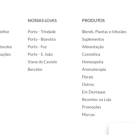
NOSSAS LOJAS
PRODUTOS
elhor
Porto - Trindade
Blends, Plantas e Infusões
Porto - Boavista
Suplementos
tocolos
Porto - Foz
Alimentação
mações
Porto - S. João
Cosmética
Viana do Castelo
Homeopatia
Barcelos
Aromaterapia
Florais
Outros
Em Destaque
Recentes na Loja
Promoções
Marcas