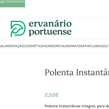
ugal Continental.
S
ALIMENTAÇÃO
COSMÉTICA
HOMEOPATIA
AROMATERAPIA
FLORAIS
OU
ção
Arroz | Farinhas | Leguminosas | Massas | Sementes
Farinha
Polent
Polenta Instantâ
2,52
€
Polenta Instantânea Integral,
para d