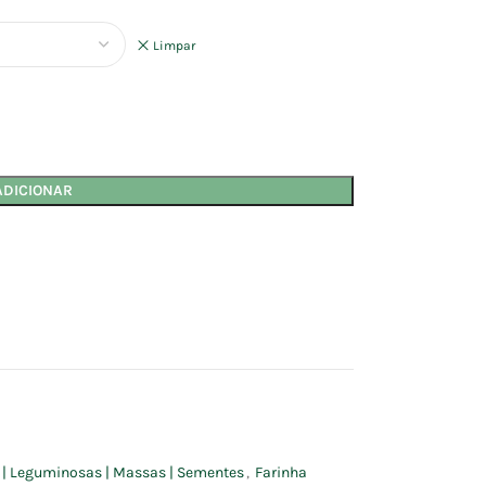
Limpar
ADICIONAR
s | Leguminosas | Massas | Sementes
,
Farinha