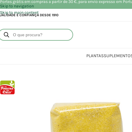
Portes grátis em compras a partir de 30 €, para envio expresso em Port
Skip to navigation
Skip to main content
UALIDADE E CONFIANÇA DESDE 1910
PLANTAS
SUPLEMENTO
Início
Loja
Alimenta