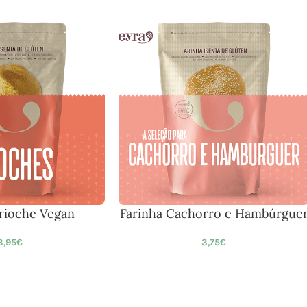
Brioche Vegan
Farinha Cachorro e Hambúrgue
3,95
€
3,75
€