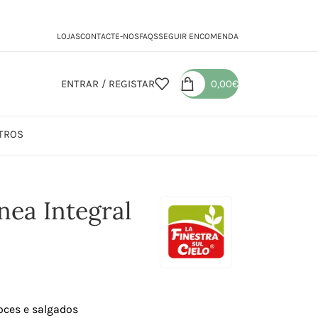
LOJAS
CONTACTE-NOS
FAQS
SEGUIR ENCOMENDA
ENTRAR / REGISTAR
0,00
€
TROS
a Instantânea Integral
nea Integral
oces e salgados