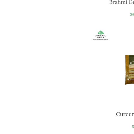
Brahmi Go
26
Curcu
5