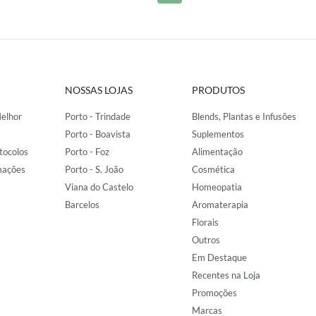
NOSSAS LOJAS
PRODUTOS
elhor
Porto - Trindade
Blends, Plantas e Infusões
Porto - Boavista
Suplementos
tocolos
Porto - Foz
Alimentação
mações
Porto - S. João
Cosmética
Viana do Castelo
Homeopatia
Barcelos
Aromaterapia
Florais
Outros
Em Destaque
Recentes na Loja
Promoções
Marcas