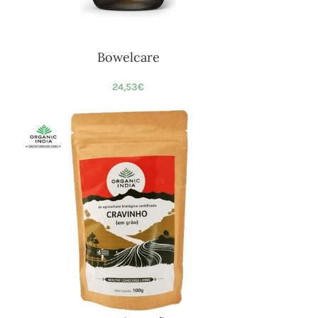
Bowelcare
24,53
€