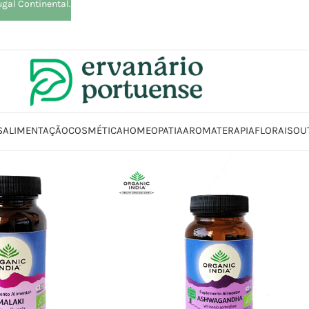
ugal Continental.
S
ALIMENTAÇÃO
COSMÉTICA
HOMEOPATIA
AROMATERAPIA
FLORAIS
OU