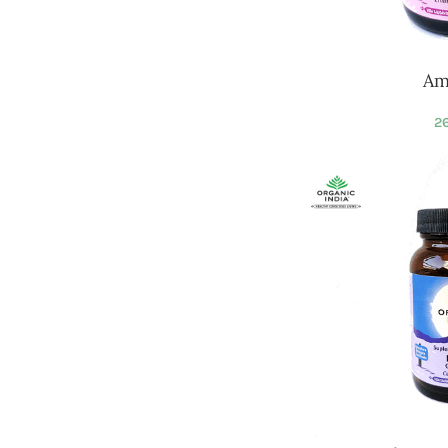
Am
26