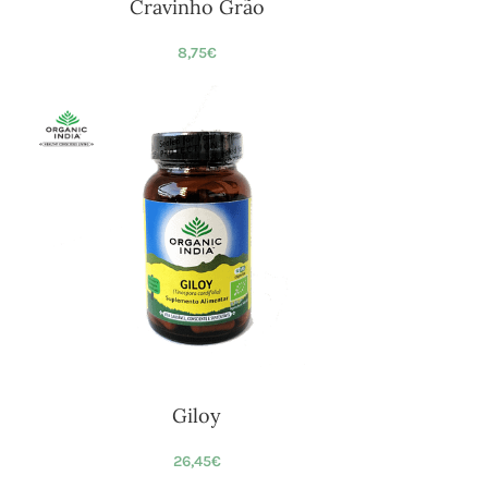
Cravinho Grão
8,75
€
Giloy
26,45
€