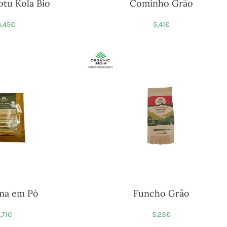
tu Kola Bio
Cominho Grão
,45
€
5,41
€
ma em Pó
Funcho Grão
,71
€
5,23
€