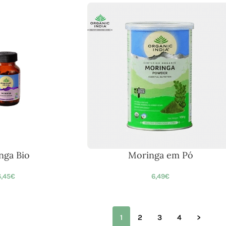
nga Bio
Moringa em Pó
,45
€
6,49
€
1
2
3
4
>