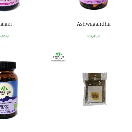
alaki
Ashwagandha
,45
€
26,45
€