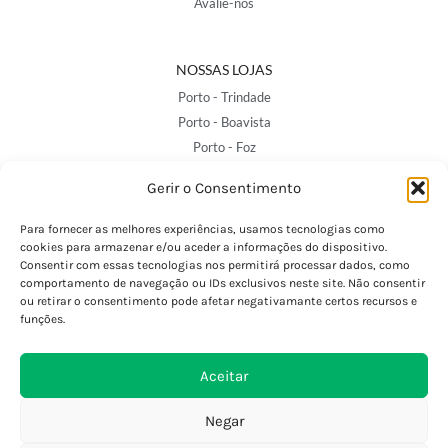
Avalie-nos
NOSSAS LOJAS
Porto - Trindade
Porto - Boavista
Porto - Foz
Porto - S. João
Gerir o Consentimento
Viana do Castelo
Barcelos
Para fornecer as melhores experiências, usamos tecnologias como
cookies para armazenar e/ou aceder a informações do dispositivo.
Consentir com essas tecnologias nos permitirá processar dados, como
comportamento de navegação ou IDs exclusivos neste site. Não consentir
SAIBA MAIS
ou retirar o consentimento pode afetar negativamante certos recursos e
Política de Privacidade
funções.
Declaração de Acessibilidade
Termos e Condições
Aceitar
Perguntas Frequentes
Custos de Envio
Negar
Encomendas Internacionais