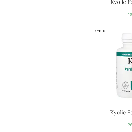
Kyolic F
19
KYOLIC
Kyolic F
26