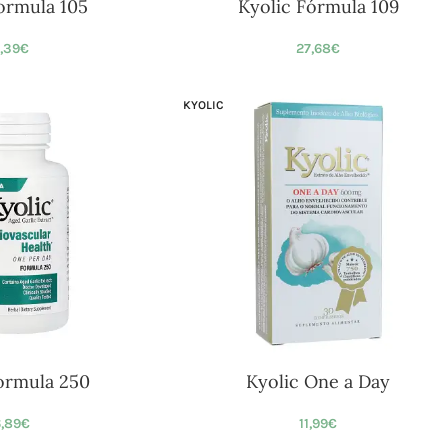
ormula 105
Kyolic Fórmula 109
,39
€
27,68
€
KYOLIC
ormula 250
Kyolic One a Day
,89
€
11,99
€