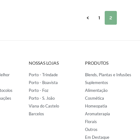
<
1
2
NOSSAS LOJAS
PRODUTOS
elhor
Porto - Trindade
Blends, Plantas e Infusões
Porto - Boavista
Suplementos
tocolos
Porto - Foz
Alimentação
mações
Porto - S. João
Cosmética
Viana do Castelo
Homeopatia
Barcelos
Aromaterapia
Florais
Outros
Em Destaque