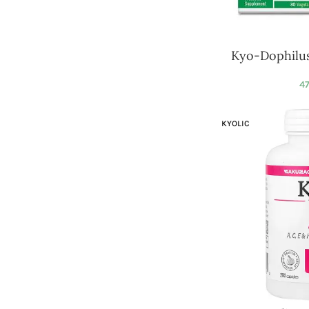
Kyo-Dophilus
47
KYOLIC