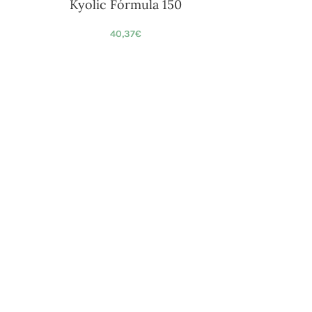
Kyolic Fórmula 150
40,37
€