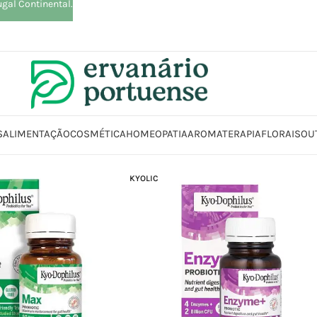
ugal Continental.
S
ALIMENTAÇÃO
COSMÉTICA
HOMEOPATIA
AROMATERAPIA
FLORAIS
OU
KYOLIC