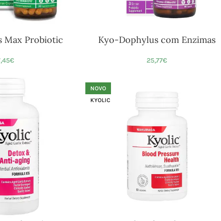
 Max Probiotic
Kyo-Dophylus com Enzimas
,45
€
25,77
€
NOVO
KYOLIC