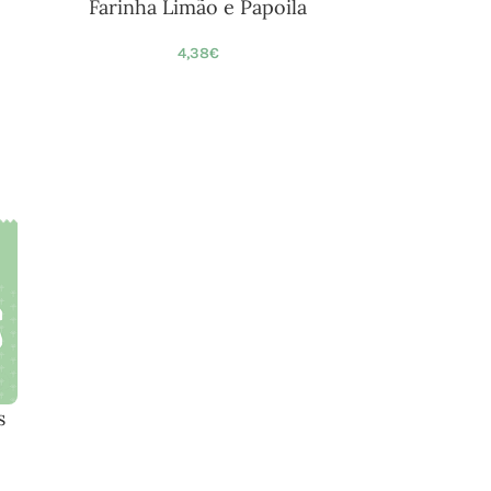
Farinha Limão e Papoila
4,38
€
s