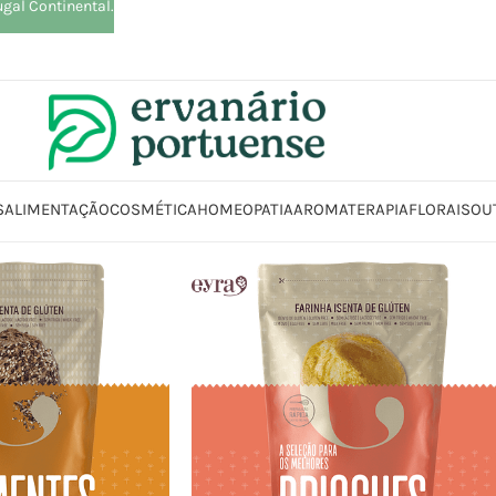
ugal Continental.
S
ALIMENTAÇÃO
COSMÉTICA
HOMEOPATIA
AROMATERAPIA
FLORAIS
OU