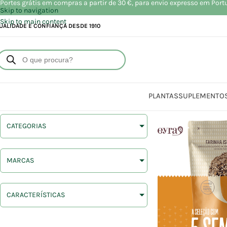
Portes grátis em compras a partir de 30 €, para envio expresso em Port
Skip to navigation
Skip to main content
UALIDADE E CONFIANÇA DESDE 1910
PLANTAS
SUPLEMENTO
CATEGORIAS
MARCAS
CARACTERÍSTICAS