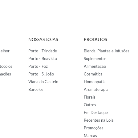
NOSSAS LOJAS
PRODUTOS
elhor
Porto - Trindade
Blends, Plantas e Infusões
Porto - Boavista
Suplementos
tocolos
Porto - Foz
Alimentação
mações
Porto - S. João
Cosmética
Viana do Castelo
Homeopatia
Barcelos
Aromaterapia
Florais
Outros
Em Destaque
Recentes na Loja
Promoções
Marcas