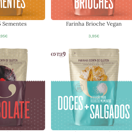
5 Sementes
Farinha Brioche Vegan
,95
€
3,95
€