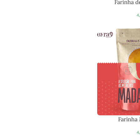
Farinha d
4
Farinha
4