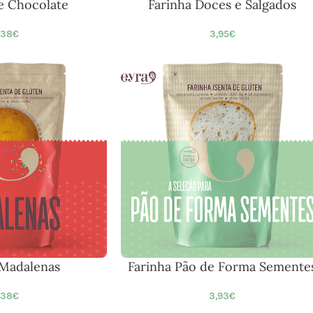
e Chocolate
Farinha Doces e Salgados
,38
€
3,95
€
 Madalenas
Farinha Pão de Forma Semente
,38
€
3,93
€