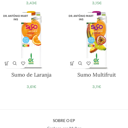
3,43
€
3,15
€
DR. ANTÓNIO MART
DR. ANTÓNIO MART
INS
INS
Sumo de Laranja
Sumo Multifruit
3,61
€
3,11
€
SOBRE O EP