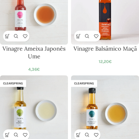
Vinagre Ameixa Japonês
Vinagre Balsâmico Maçã
Ume
12,20
€
4,36
€
CLEARSPRING
CLEARSPRING