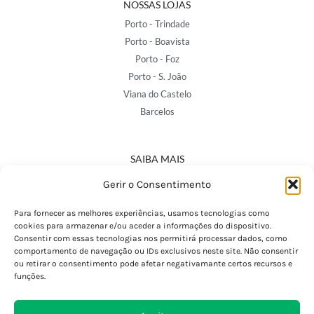
NOSSAS LOJAS
Porto - Trindade
Porto - Boavista
Porto - Foz
Porto - S. João
Viana do Castelo
Barcelos
SAIBA MAIS
Política de Privacidade
Gerir o Consentimento
Declaração de Acessibilidade
Termos e Condições
Para fornecer as melhores experiências, usamos tecnologias como
cookies para armazenar e/ou aceder a informações do dispositivo.
Perguntas Frequentes
Consentir com essas tecnologias nos permitirá processar dados, como
Custos de Envio
comportamento de navegação ou IDs exclusivos neste site. Não consentir
ou retirar o consentimento pode afetar negativamante certos recursos e
Encomendas Internacionais
funções.
Seguir Encomenda
Devoluções e Trocas