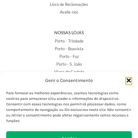
Livro de Reclamações
Avalie-nos
NOSSAS LOJAS
Porto - Trindade
Porto - Boavista
Porto - Foz
Porto - S. João
Viana do Castelo
Barcelos
Gerir o Consentimento
Para fornecer as melhores experiências, usamos tecnologias como
cookies para armazenar e/ou aceder a informações do dispositivo.
SAIBA MAIS
Consentir com essas tecnologias nos permitirá processar dados, como
Política de Privacidade
comportamento de navegação ou IDs exclusivos neste site. Não consentir
ou retirar o consentimento pode afetar negativamante certos recursos e
Declaração de Acessibilidade
funções.
Termos e Condições
Perguntas Frequentes