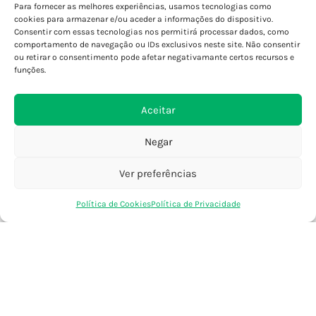
Para fornecer as melhores experiências, usamos tecnologias como
Porto - Boavista
cookies para armazenar e/ou aceder a informações do dispositivo.
Porto - Foz
Consentir com essas tecnologias nos permitirá processar dados, como
Porto - S. João
comportamento de navegação ou IDs exclusivos neste site. Não consentir
ou retirar o consentimento pode afetar negativamante certos recursos e
Viana do Castelo
funções.
Barcelos
Aceitar
SAIBA MAIS
Negar
Política de Privacidade
Declaração de Acessibilidade
Ver preferências
Termos e Condições
0
Perguntas Frequentes
Política de Cookies
Política de Privacidade
Loja
Favoritos
Saco Compras
Conta
Custos de Envio
Encomendas Internacionais
Seguir Encomenda
Devoluções e Trocas