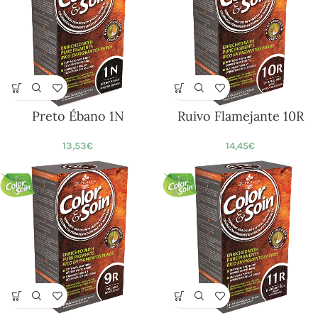
Preto Ébano 1N
Ruivo Flamejante 10R
13,53
€
14,45
€