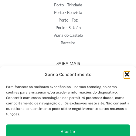
Porto - Trindade
Porto - Boavista
Porto - Foz
Porto - S. João
Viana do Castelo
Barcelos
SAIBA MAIS
Política de Privacidade
Gerir o Consentimento
Declaração de Acessibilidade
Termos e Condições
Para fornecer as melhores experiências, usamos tecnologias como
cookies para armazenar e/ou aceder a informações do dispositivo.
Perguntas Frequentes
Consentir com essas tecnologias nos permitirá processar dados, como
Custos de Envio
comportamento de navegação ou IDs exclusivos neste site. Não consentir
ou retirar o consentimento pode afetar negativamante certos recursos e
Encomendas Internacionais
funções.
Seguir Encomenda
Devoluções e Trocas
Aceitar