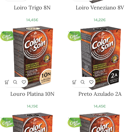
Loiro Trigo 8N
Loiro Veneziano 8V
14,45
€
14,22
€
Louro Platina 10N
Preto Azulado 2A
14,15
€
14,45
€